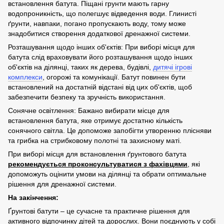
встановлення батута. Піщані грунти мають гарну
водопроникність, що полегшує відведення води. Глинисті
ґрунти, навпаки, погано пропускають воду, тому може
знадобитися створення додаткової дренажної системи.
Розташування щодо інших об'єктів: При виборі місця для
батута слід враховувати його розташування щодо інших
об'єктів на ділянці, таких як дерева, будівлі,
дитячі ігрові
комплекси
, огорожі та комунікації. Батут повинен бути
встановлений на достатній відстані від цих об'єктів, щоб
забезпечити безпеку та зручність використання.
Сонячне освітлення: Бажано вибирати місце для
встановлення батута, яке отримує достатню кількість
сонячного світла. Це допоможе запобігти утворенню плісняви ​​
та грибка на стрибковому полотні та захисному маті.
При виборі місця для встановлення ґрунтового батута
рекомендується проконсультуватися з фахівцями
, які
допоможуть оцінити умови на ділянці та обрати оптимальне
рішення для дренажної системи.
На закінчення:
Ґрунтові батути – це сучасне та практичне рішення для
активного відпочинку дітей та дорослих. Вони поєднують у собі