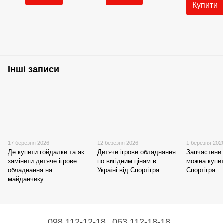
Купити
Інші записи
17 березня 2026
12 березня 2026
1 березня 202
Де купити гойдалки та як
Дитяче ігрове обладнання
Запчастини
замінити дитяче ігрове
по вигідним цінам в
можна купит
обладнання на
Україні від Спортігра
Спортігра
майданчику
098 112-12-18
063 112-18-18