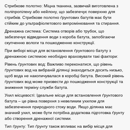
Стрибкове полотно: Міцна тканина, зазвичай виготовлена ​​з
поліпропілену або нейлону, що забезпечує поверхню для
стрибків. Стрибкове полотно ґрунтових батутів має бути
стійким до ультрафіолетового випромінювання та стирання.
Дренажна система: Система отворів або трубок, що
забезпечує відведення води з короба батута, запобігаючи
скупченню вологи та пошкодженню конструкції.
При виборі місця для встановлення ґрунтового батуту з
дренажною системою необхідно враховувати такі фактори:
Рівень ґрунтових вод: Важливо переконатися, що рівень
ґрунтових вод на вибраній ділянці знаходиться досить низько,
щоб вода не накопичувалася в коробці батута. Високий рівень
ґрунтових вод може призвести до пошкодження конструкції та
зниження терміну служби батута.
Ухил місцевості: Ідеальне місце для встановлення ґрунтового
батута – це рівна поверхня з невеликим ухилом для
забезпечення природного стоку води. Якщо ділянка має
значний ухил, може бути потрібна додаткова підготовка ґрунту
або створення дренажної системи.
Тип ґрунту: Тип ґрунту також впливає на вибір місця для