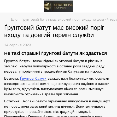
Блог
Ґрунтовий батут має високий поріг входу та довгий тер
Ґрунтовий батут має високий поріг
входу та довгий термін служби
14 серпня 2023
Не такі страшні ґрунтові батути як здається
Ґрунтові батути, також відомі як укопані батути в рівень із
землею, набули популярності в останні роки завдяки ряду
переваг у порівнянні з традиційними батутами на ніжках:
Безпека:
Ґрунтові батути
вважаються безпечнішими, оскільки
знаходяться на рівні землі, що знижує ризик падіння з висоти.
Крім того, відсутність виступаючих ніжок та рами зменшує
ймовірність отримання травм при зіткненні.
Естетика: Вкопані батути гармонійно вписуються в ландшафт,
не порушуючи загальний вигляд ділянки. Вони виглядають
природніше і привабливіше, ніж традиційні моделі.
Практичність: Ґрунтові батути не вимагають спеціального