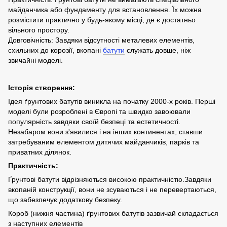
майданчика або фундаменту для встановлення. Їх можна
розмістити практично у будь-якому місці, де є достатньо
вільного простору.
Довговічність: Завдяки відсутності металевих елементів,
схильних до корозії, вкопані
батути
служать довше, ніж
звичайні моделі.
Історія створення:
Ідея ґрунтових батутів виникла на початку 2000-х років. Перші
моделі були розроблені в Європі та швидко завоювали
популярність завдяки своїй безпеці та естетичності.
Незабаром вони з'явилися і на інших континентах, ставши
затребуваним елементом дитячих майданчиків, парків та
приватних ділянок.
Практичність:
Ґрунтові батути відрізняються високою практичністю.Завдяки
вкопаній конструкції, вони не зсуваються і не перевертаються,
що забезпечує додаткову безпеку.
Короб (нижня частина) ґрунтових батутів зазвичай складається
з наступних елементів