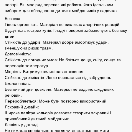
повітрі. Він має ряд переваг, які роблять його ідеальним
вибором для обладнання дитячих майданчиків у садочках:
Безпека:
Гіпоалергенність: Матеріал не викликає алергічних реакцій.
Відсутність гострих кутів: Гладкі поверхні забезпечують безпеку
дітей.
Стійкість до ударів: Матеріал добре амортизує удари,
зменшуючи ризик травм.
Довговічність:
Стійкість до погодних умов: Не боїться дощу, снігу, сонця та
перепадів температур.
Міцність: Витримує великі навантаження.
Стійкість до хімікатів: Легко очищається від забруднень.
Екологічність:
Безпечний для довкілля: Матеріал не виділяє шкідливих
речовин.
Переробляється: Може бути повторно використаний.
Яскравий дизайн:
Широка палітра кольорів дозволяє створити яскравий і
привабливий дитячий майданчик.
Легкість у догляді:
Не вимагає спеціального догляду, достатньо промити