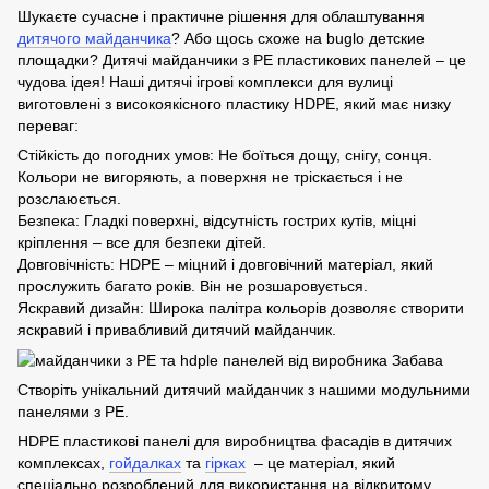
Шукаєте сучасне і практичне рішення для облаштування
дитячого майданчика
? Або щось схоже на buglo детские
площадки? Дитячі майданчики з PE пластикових панелей – це
чудова ідея! Наші дитячі ігрові комплекси для вулиці
виготовлені з високоякісного пластику HDPE, який має низку
переваг:
Стійкість до погодних умов: Не боїться дощу, снігу, сонця.
Кольори не вигоряють, а поверхня не тріскається і не
розслаюється.
Безпека: Гладкі поверхні, відсутність гострих кутів, міцні
кріплення – все для безпеки дітей.
Довговічність: HDPE – міцний і довговічний матеріал, який
прослужить багато років. Він не розшаровується.
Яскравий дизайн: Широка палітра кольорів дозволяє створити
яскравий і привабливий дитячий майданчик.
Створіть унікальний дитячий майданчик з нашими модульними
панелями з PE.
HDPE пластикові панелі для виробництва фасадів в дитячих
комплексах,
гойдалках
та
гірках
– це матеріал, який
спеціально розроблений для використання на відкритому