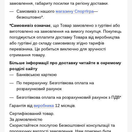
замовлення, габариту посилки та регіону доставки.
Самовивіз з нашого
магазину СпортІгра
—
безкоштовно*.
*Самовивіз означає
, що Товар замовлено з гуртівні або
виготовлено на замовлення на вимогу покупця. Покупець
погоджується оплатити доставку Товара від виробництва
або гуртівні до складу самовивозу згідно тарифів
перевізника. Це робиться виключно для зручності
отримання товару.
Більше інформації про доставку читайте в окремому
розділі сайту
Банківською карткою
По перерахунку. Безготівкова оплата на
розрахунковий рахунок
Безготівкова оплата на розрахунковий рахунок з ПДВ*
Гарантія від
виробника
12 місяців.
Сертифікований товар.
За домовленістю
Скористайтеся послугою Безкоштовної консультації та
прорахунку вартості замовлення. Нам приємно бути