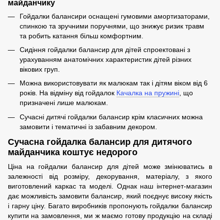
майданчику
Гойдалки балансири оснащені гумовими амортизаторами,
спинкою та зручними поручнями, що знижує ризик травм
та робить катання більш комфортним.
Сидіння гойдалки балансир для дітей спроектовані з
урахуванням анатомічних характеристик дітей різних
вікових груп.
Можна використовувати як малюкам так і дітям віком від 6
років. На відміну від гойдалок
Качалка на пружині
, що
призначені лише малюкам.
Сучасні дитячі гойдалки балансир крім класичних можна
замовити і тематичні із забавним декором.
Сучасна гойдалка балансир для дитячого
майданчика коштує недорого
Ціна на гойдалки балансир для дітей може змінюватись в
залежності від розміру, декорування, матеріалу, з якого
виготовлений каркас та моделі. Однак наш інтернет-магазин
дає можливість замовити балансир, який поєднує високу якість
і гарну ціну. Багато виробників пропонують гойдалки балансир
купити на замовлення, ми ж маємо готову продукцію на складі