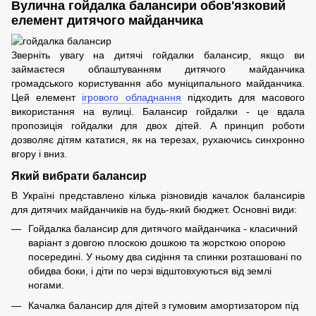
Вулична гойдалка балансири обов'язковий
елемент дитячого майданчика
Зверніть увагу на дитячі гойдалки балансир, якщо ви
займаєтеся облаштуванням дитячого майданчика
громадського користування або муніципального майданчика.
Цей елемент
ігрового обладнання
підходить для масового
використання на вулиці. Балансир гойдалки - це вдала
пропозиція гойдалки для двох дітей. А принцип роботи
дозволяє дітям кататися, як на терезах, рухаючись синхронно
вгору і вниз.
Який вибрати балансир
В Україні представлено кілька різновидів качалок балансирів
для дитячих майданчиків на будь-який бюджет. Основні види:
Гойдалка балансир для дитячого майданчика - класичний
варіант з довгою плоскою дошкою та жорсткою опорою
посередині. У ньому два сидіння та спинки розташовані по
обидва боки, і діти по черзі відштовхуються від землі
ногами.
Качалка балансир для дітей з гумовим амортизатором під