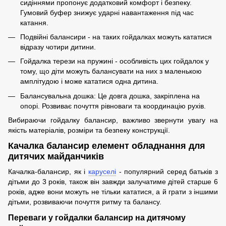
сидіннями пропонує додатковий комфорт і безпеку.
Гумовий буфер знижує ударні навантаження під час
катання.
Подвійні балансири - на таких гойдалках можуть кататися
відразу чотири дитини.
Гойдалка терези на пружині - особливість цих гойдалок у
тому, що діти можуть балансувати на них з маленькою
амплітудою і може кататися одна дитина.
Балансувальна дошка: Це довга дошка, закріплена на
опорі. Розвиває почуття рівноваги та координацію рухів.
Вибираючи гойдалку балансир, важливо звернути увагу на
якість матеріалів, розміри та безпеку конструкції.
Качалка балансир елемент обладнання для
дитячих майданчиків
Качалка-балансир, як і
каруселі
- популярний серед батьків з
дітьми до 3 років, також він завжди залучатиме дітей старше 6
років, адже вони можуть не тільки кататися, а й грати з іншими
дітьми, розвиваючи почуття ритму та балансу.
Переваги у гойдалки балансир на дитячому