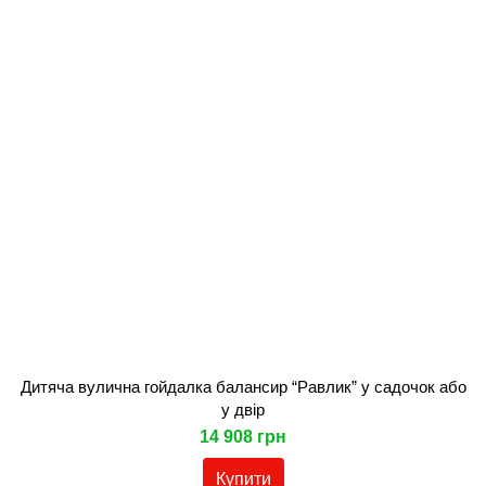
Дитяча вулична гойдалка балансир “Равлик” у садочок або
у двір
14 908 грн
Купити