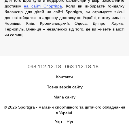
Для того щоб купити недорого балансири у двір, замовляйте
доставку
на сайті Спортігра
. Коли ви вибираєте гойдалку
балансир для дітей на сайті Sportigra, ви отримуєте якісні
дешеві гойдалки та адресну доставку по Україні, в тому числі в
Чернівці, Київ, Кропивницький, Одеса, Дніпро, Харків,
Тернопіль, Вінниця – незалежно від того, де ви живете в місті
чи селищі.
098 112-12-18
063 112-18-18
Контакти
Повна версія сайту
Мапа сайту
© 2026 Sportigra -
магазин спортивного та дитячого обладнання
в Україні
.
Укр
Рус