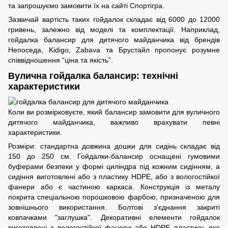
та запрошуємо замовити їх на сайті Спортігра.
Зазвичай вартість таких гойдалок складає від 6000 до 12000
гривень, залежно від моделі та комплектації. Наприклад,
гойдалка балансир для дитячого майданчика від брендів
Непоседа, Kidigo, Zabava та Брустайл пропонує розумне
співвідношення “ціна та якість”.
Вулична гойдалка балансир: технічні
характеристики
Коли ви розмірковуєте, який балансир замовити для вуличного
дитячого майданчика, важливо врахувати певні
характеристики.
Розміри: стандартна довжина дошки для сидінь складає від
150 до 250 см. Гойдалки-балансир оснащені гумовими
буферами безпеки у формі циліндра під кожним сидінням, а
сидіння виготовлені або з пластику HDPE, або з вологостійкої
фанери або є частиною каркаса. Конструкція із металу
покрита спеціальною порошковою фарбою, призначеною для
зовнішнього використання. Болтові з'єднання закриті
ковпачками "заглушка". Декоративні елементи гойдалок
виготовлені з вологостійкої фанери або HDPE пластику, яка