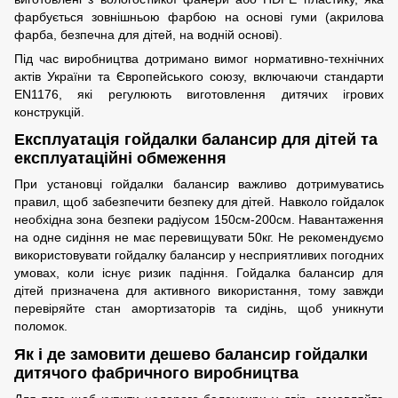
фарбується зовнішньою фарбою на основі гуми (акрилова
фарба, безпечна для дітей, на водній основі).
Під час виробництва дотримано вимог нормативно-технічних
актів України та Європейського союзу, включаючи стандарти
EN1176, які регулюють виготовлення дитячих ігрових
конструкцій.
Експлуатація гойдалки балансир для дітей та
експлуатаційні обмеження
При установці гойдалки балансир важливо дотримуватись
правил, щоб забезпечити безпеку для дітей. Навколо гойдалок
необхідна зона безпеки радіусом 150см-200см. Навантаження
на одне сидіння не має перевищувати 50кг. Не рекомендуємо
використовувати гойдалку балансир у несприятливих погодних
умовах, коли існує ризик падіння. Гойдалка балансир для
дітей призначена для активного використання, тому завжди
перевіряйте стан амортизаторів та сидінь, щоб уникнути
поломок.
Як і де замовити дешево балансир гойдалки
дитячого фабричного виробництва