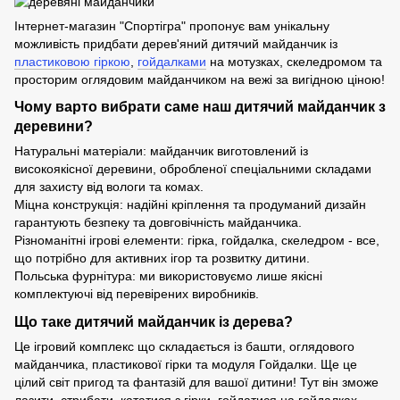
Інтернет-магазин "Спортігра" пропонує вам унікальну
можливість придбати дерев'яний дитячий майданчик із
пластиковою гіркою
,
гойдалками
на мотузках, скеледромом та
просторим оглядовим майданчиком на вежі за вигідною ціною!
Чому варто вибрати саме наш дитячий майданчик з
деревини?
Натуральні матеріали: майданчик виготовлений із
високоякісної деревини, обробленої спеціальними складами
для захисту від вологи та комах.
Міцна конструкція: надійні кріплення та продуманий дизайн
гарантують безпеку та довговічність майданчика.
Різноманітні ігрові елементи: гірка, гойдалка, скеледром - все,
що потрібно для активних ігор та розвитку дитини.
Польська фурнітура: ми використовуємо лише якісні
комплектуючі від перевірених виробників.
Що таке дитячий майданчик із дерева?
Це ігровий комплекс що складається із башти, оглядового
майданчика, пластикової гірки та модуля Гойдалки. Ще це
цілий світ пригод та фантазій для вашої дитини! Тут він зможе