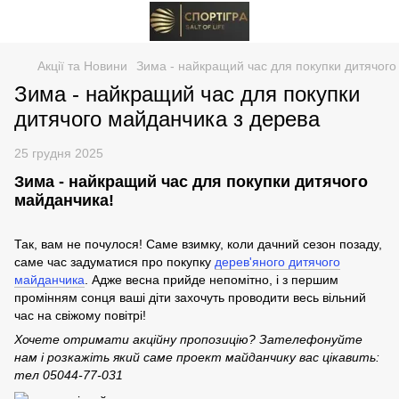
Акції та Новини
Зима - найкращий час для покупки дитячог
Зима - найкращий час для покупки
дитячого майданчика з дерева
25 грудня 2025
Зима - найкращий час для покупки дитячого
майданчика!
Так, вам не почулося! Саме взимку, коли дачний сезон позаду,
саме час задуматися про покупку
дерев'яного дитячого
майданчика
. Адже весна прийде непомітно, і з першим
промінням сонця ваші діти захочуть проводити весь вільний
час на свіжому повітрі!
Хочете отримати акційну пропозицію? Зателефонуйте
нам і розкажіть який саме проект майданчику вас цікавить:
тел 05044-77-031