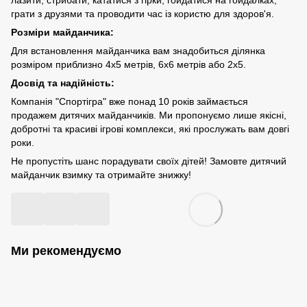
лазити, стрибати, кататися з гірки, гойдатися на гойдалках,
грати з друзями та проводити час із користю для здоров'я.
Розміри майданчика:
Для встановлення майданчика вам знадобиться ділянка
розміром приблизно 4х5 метрів, 6х6 метрів або 2х5.
Досвід та надійність:
Компанія "Спортігра" вже понад 10 років займається
продажем дитячих майданчиків. Ми пропонуємо лише якісні,
добротні та красиві ігрові комплекси, які прослужать вам довгі
роки.
Не пропустіть шанс порадувати своїх дітей! Замовте дитячий
майданчик взимку та отримайте знижку!
Ми рекомендуємо