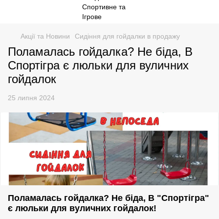
Акції та Новини
Сидіння для гойдалки в продажу
Поламалась гойдалка? Не біда, В
Спортігра є люльки для вуличних
гойдалок
25 липня 2024
Поламалась гойдалка? Не біда, В "Спортігра"
є люльки для вуличних гойдалок!