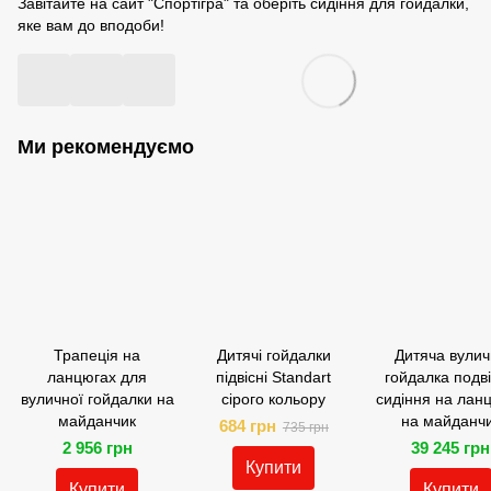
Завітайте на сайт "Спортігра" та оберіть сидіння для гойдалки,
яке вам до вподоби!
Ми рекомендуємо
Трапеція на
Дитячі гойдалки
Дитяча вулич
ланцюгах для
підвісні Standart
гойдалка подв
вуличної гойдалки на
сірого кольору
сидіння на лан
майданчик
на майданч
684 грн
735 грн
2 956 грн
39 245 грн
Купити
Купити
Купити