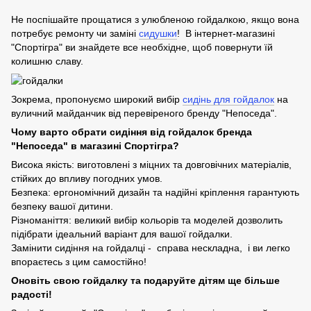
Не поспішайте прощатися з улюбленою гойдалкою, якщо вона
потребує ремонту чи заміні
сидушки
! В інтернет-магазині
"Спортігра" ви знайдете все необхідне, щоб повернути їй
колишню славу.
Зокрема, пропонуємо широкий вибір
сидінь для гойдалок
на
вуличний майданчик від перевіреного бренду "Непоседа".
Чому варто обрати сидіння від гойдалок бренда
"Непоседа" в магазині Спортігра?
Висока якість: виготовлені з міцних та довговічних матеріалів,
стійких до впливу погодних умов.
Безпека: ергономічний дизайн та надійні кріплення гарантують
безпеку вашої дитини.
Різноманіття: великий вибір кольорів та моделей дозволить
підібрати ідеальний варіант для вашої гойдалки.
Замінити сидіння на гойдалці - справа нескладна, і ви легко
впораєтесь з цим самостійно!
Оновіть свою гойдалку та подаруйте дітям ще більше
радості!