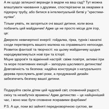
А як щодо затишної веранди із видом на ваш сад? Тут можна
влаштувати чаювання з друзями, спостерігаючи за хмарами в
підзорну трубу, або битися в інтелектуальній битві у "хрестики-
нуліки".
Тільки уявіть, як загоряться очі вашої дитини, коли вона
побачить цей майданчик! Адже це не просто місце для ігор,
це:
Джерело невичерпної енергії: гойдалка, гірка, турнік і канатні
сходи перетворять вашого малюка на справжнього непосидю.
Розвиток фантазії та творчості: на цьому майданчику щодня
народжуватимуться нові ігри та історії.
Міцне здоров'я та відмінний настрій: свіже повітря, активні ігри
та море позитивних емоцій – запорука щасливого дитинства!
Довговічність та безпека: надійна конструкція з натурального
дерева прослужить довгі роки, а продуманий дизайн
забезпечить безпеку вашої дитини.
Подаруйте своїм дітям цей чудовий світ, сповнений радості,
сміху та незабутніх вражень! Адже дитинство – це найцінніший
час, і воно має бути сповнене яскравими фарбами!
P.S. А ще, поки всі зайняті передноворічною суєтою, ви