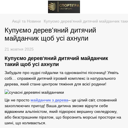
Акції та Новини
Купуємо дерев'яний дитячий майданчик таки
Купуємо дерев'яний дитячий
майданчик щоб усі ахнули
21 жовтня 2025
Купуємо дерев'яний дитячий майданчик
такий щоб усі ахнули
Забудьте про нудні гойдалки та одноманітні пісочниці! Уявіть
собі… справжній дитячий ігровий комплекс із натурального
дерева, який стане центром тяжіння для всієї родини!
Це не просто
майданчик з дерева
– це цілий світ, сповнений
захоплюючих пригод! Ваша дитина зможе відчути себе
відважним альпіністом, який підкорює вершину скеледрому,
або безстрашним піратом, що борознить морські простори на
шині, що коливається.