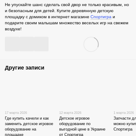
Не упускайте шанс сделать свой двор не только красивым, но
и безопасным для детей. Купите деревянную детскую
площадку с домиком в интернет магазине
Спортигра
и
подарите своим малышам множество веселых игр на свежем
воздухе!
Другие записи
17 марта 2026
12 марта 2026
1 марта 2026
Где купить качели и как
Детское игровое
Запчасти д
заменить детское игровое
оборудование по
можно купи
оборудование на
выгодной цене в Украине
Спортигра
площадке
от Спортигра