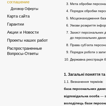
соглашение
Мета обробки персона
Договор Оферты
Порядок обробки персо
Карта сайта
Місцезнаходження баз
Гарантии
Умови розкриття інфор
Акции и Новости
Захист персональних д
до персональних даних 
Проекты наших работ
Права суб’єкта персон
Распространенные
Порядок роботи з запи
Вопросы-Ответы
Державна реєстрація 
1. Загальні поняття т
1.1. Визначення термінів:
база персональних дани
відповідальна особа
— ви
володілець бази персон