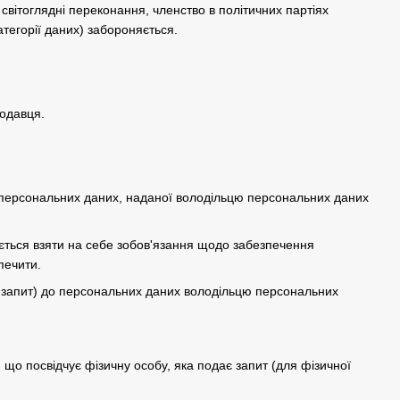
 світоглядні переконання, членство в політичних партіях
атегорії даних) забороняється.
родавця.
а персональних даних, наданої володільцю персональних даних
яється взяти на себе зобов'язання щодо забезпечення
печити.
— запит) до персональних даних володільцю персональних
, що посвідчує фізичну особу, яка подає запит (для фізичної