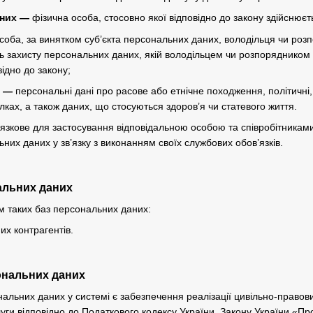
аних —
фізична особа, стосовно якої відповідно до закону здійснюєт
соба, за винятком суб’єкта персональних даних, володільця чи ро
ь захисту персональних даних, якій володільцем чи розпорядником
ідно до закону;
х —
персональні дані про расове або етнічне походження, політичні, 
лках, а також даних, що стосуються здоров’я чи статевого життя.
язкове для застосування відповідальною особою та співробітникам
них даних у зв’язку з виконанням своїх службових обов’язків.
нальних даних
м таких баз персональних даних:
х контрагентів.
ональних даних
альних даних у системі є забезпечення реалізації цивільно-правови
уги відповідно до Податкового кодексу України, Закону України «Про 