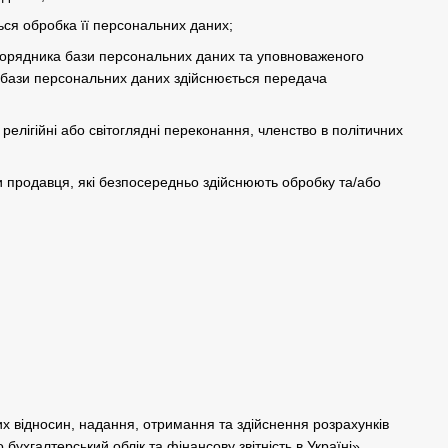
ься обробка її персональних даних;
зпорядника бази персональних даних та уповноваженого
 бази персональних даних здійснюється передача
релігійні або світоглядні переконання, членство в політичних
и продавця, які безпосередньо здійснюють обробку та/або
х відносин, надання, отримання та здійснення розрахунків
бухгалтерський облік та фінансову звітність в Україні».