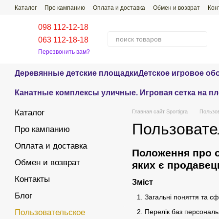
Перейти к основному контенту
Каталог
Про кампанию
Оплата и доставка
Обмен и возврат
Кон
Проекты наших работ
Распространенные Вопросы-Ответы
098 112-12-18
063 112-18-18
Перезвонить вам?
Деревянные детские площадки
Детское игровое об
Канатные комплексы уличные. Игровая сетка на п
Каталог
Главная сайт Sportigra
Пользо
Пользовате
Про кампанию
Оплата и доставка
Положення про о
Обмен и возврат
яких є продавец
Контакты
Зміст
Блог
Загальні поняття та с
Пользовательское
Перелік баз персональ