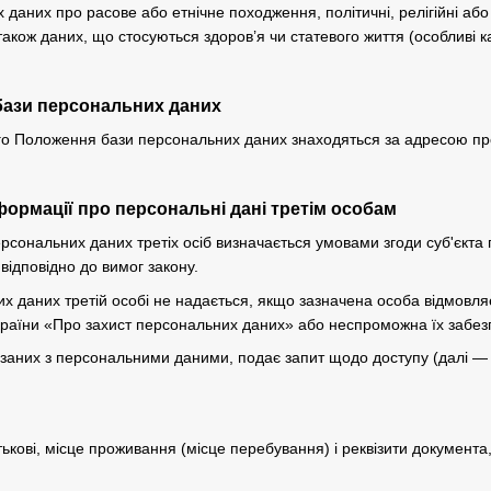
даних про расове або етнічне походження, політичні, релігійні або
також даних, що стосуються здоров’я чи статевого життя (особливі к
бази персональних даних
цього Положення бази персональних даних знаходяться за адресою п
формації про персональні дані третім особам
ерсональних даних третіх осіб визначається умовами згоди суб'єкт
відповідно до вимог закону.
их даних третій особі не надається, якщо зазначена особа відмовл
країни «Про захист персональних даних» або неспроможна їх забез
в'язаних з персональними даними, подає запит щодо доступу (далі 
атькові, місце проживання (місце перебування) і реквізити документа