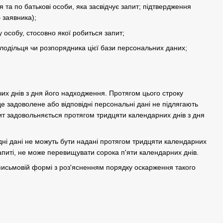
 та по батькові особи, яка засвідчує запит; підтвердження
 заявника);
у особу, стосовно якої робиться запит;
олодільця чи розпорядника цієї бази персональних даних;
их днів з дня його надходження. Протягом цього строку
е задоволене або відповідні персональні дані не підлягають
пит задовольняється протягом тридцяти календарних днів з дня
ідні дані не можуть бути надані протягом тридцяти календарних
апиті, не може перевищувати сорока п'яти календарних днів.
 письмовій формі з роз'ясненням порядку оскарження такого