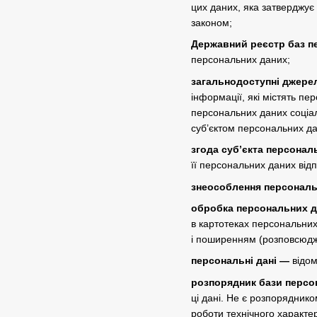
цих даних, яка затверджує
законом;
Державний реєстр баз п
персональних даних;
загальнодоступні джере
інформації, які містять п
персональних даних соціаль
суб’єктом персональних да
згода суб’єкта персонал
її персональних даних від
знеособлення персональ
обробка персональних 
в картотеках персональних
і поширенням (розповсюдж
персональні дані —
відом
розпорядник бази персо
ці дані. Не є розпорядник
роботи технічного характе