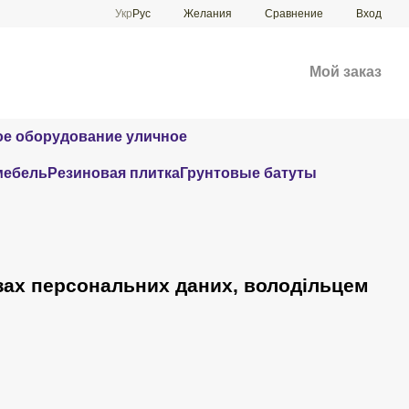
Сравнение
Укр
Рус
Желания
Вход
Мой заказ
е оборудование уличное
мебель
Резиновая плитка
Грунтовые батуты
зах персональних даних, володільцем