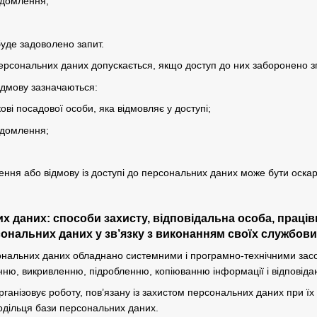
ідомлення;
буде задоволено запит.
персональних даних допускається, якщо доступ до них заборонено зг
відмову зазначаються:
кові посадової особи, яка відмовляє у доступі;
ідомлення;
чення або відмову із доступі до персональних даних може бути оска
их даних: способи захисту, відповідальна особа, праці
ональних даних у зв’язку з виконанням своїх службових
ональних даних обладнано системними і програмно-технічними засоба
ню, викривленню, підробленню, копіюванню інформації і відповіда
рганізовує роботу, пов’язану із захистом персональних даних при їх
одільця бази персональних даних.