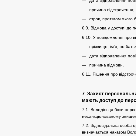
дата відправлення пов
причина відстрочення;
строк, протягом якого 
6.9. Відмова у доступі до 
6.10. У повідомленні про 
прізвище, ім'я, по бать
дата відправлення пов
причина відмови.
6.11. Рішення про відстро
7. Захист персональн
мають доступ до перс
7.1. Володільця бази перс
несанкціонованому знищен
7.2. Відповідальна особа о
визначається наказом Вол