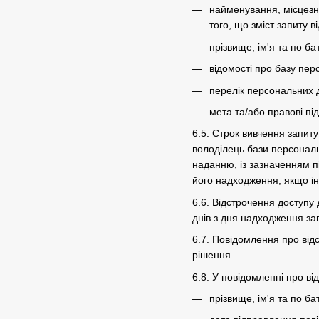
найменування, місцезна
того, що зміст запиту
прізвище, ім'я та по ба
відомості про базу пер
перелік персональних 
мета та/або правові пі
6.5. Строк вивчення запит
володілець бази персональ
наданню, із зазначенням п
його надходження, якщо і
6.6. Відстрочення доступу
днів з дня надходження за
6.7. Повідомлення про від
рішення.
6.8. У повідомленні про в
прізвище, ім'я та по ба