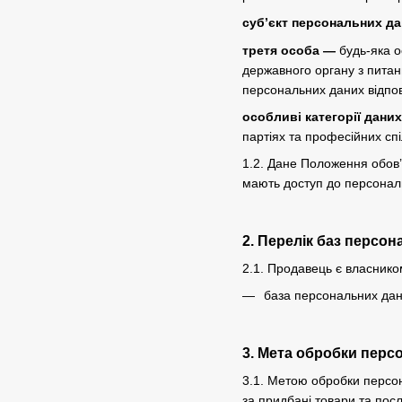
суб’єкт персональних д
третя особа —
будь-яка о
державного органу з питан
персональних даних відпов
особливі категорії дани
партіях та професійних спі
1.2. Дане Положення обов’
мають доступ до персональ
2. Перелік баз персо
2.1. Продавець є власнико
база персональних дани
3. Мета обробки перс
3.1. Метою обробки персон
за придбані товари та посл