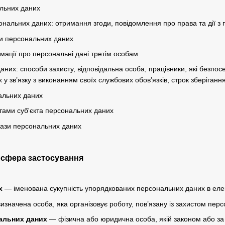
льних даних
нальних даних: отримання згоди, повідомлення про права та дії з
и персональних даних
мації про персональні дані третім особам
аних: способи захисту, відповідальна особа, працівники, які безпо
у зв’язку з виконанням своїх службових обов’язків, строк зберіган
альних даних
тами суб'єкта персональних даних
бази персональних даних
а сфера застосування
х
— іменована сукупність упорядкованих персональних даних в елек
значена особа, яка організовує роботу, пов’язану із захистом перс
альних даних
— фізична або юридична особа, якій законом або за