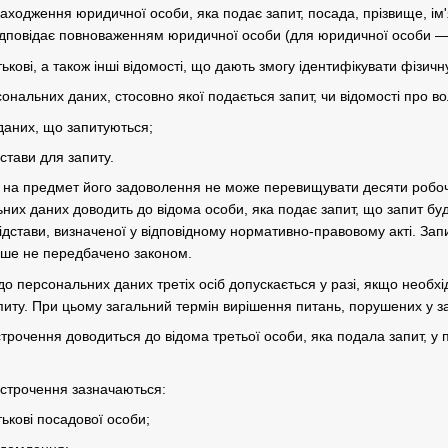
ходження юридичної особи, яка подає запит, посада, прізвище, ім'я
 відповідає повноваженням юридичної особи (для юридичної особи —
тькові, а також інші відомості, що дають змогу ідентифікувати фізичн
сональних даних, стосовно якої подається запит, чи відомості про в
даних, що запитуються;
дстави для запиту.
у на предмет його задоволення не може перевищувати десяти робоч
них даних доводить до відома особи, яка подає запит, що запит буд
ідстави, визначеної у відповідному нормативно-правовому акті. За
нше не передбачено законом.
 до персональних даних третіх осіб допускається у разі, якщо необх
питу. При цьому загальний термін вирішення питань, порушених у з
строчення доводиться до відома третьої особи, яка подала запит, у
ідстрочення зазначаються:
тькові посадової особи;