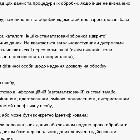
ад цих даних та процедури їх обробки, якщо інше не визначено
, накопичення та обробки відомостей про зареєстровані бази
и, каталоги, інші систематизовані збірники відкритої
ональних даних. Не вважаються загальнодоступними джерелами
залишають свої персональні дані (окрім випадків, коли
льного поширення та використання);
 фізичної особи щодо надання дозволу на обробку
и особу;
стково в інформаційній (автоматизованій) системі та/або
беріганням, адаптуванням, зміною, поновленням, використанням
остей про фізичну особу;
а або може бути конкретно ідентифікована;
ази персональних даних або законом надано право обробляти
рядником бази персональних даних доручено здійснювати
 даних;