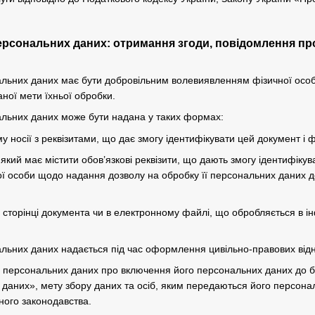
ерсональних даних: отримання згоди, повідомлення про
нальних даних має бути добровільним волевиявленням фізичної осо
ної мети їхньої обробки.
нальних даних може бути надана у таких формах:
 носії з реквізитами, що дає змогу ідентифікувати цей документ і ф
який має містити обов’язкові реквізити, що дають змогу ідентифіку
ї особи щодо надання дозволу на обробку її персональних даних до
й сторінці документа чи в електронному файлі, що обробляється в 
нальних даних надається під час оформлення цивільно-правових відн
а персональних даних про включення його персональних даних до б
даних», мету збору даних та осіб, яким передаються його персона
ного законодавства.