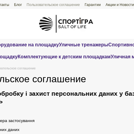
такты
Блог
Пользовательское соглашение
Гарантии
Акции и Новости
орудование на площадку
Уличные тренажеры
Спортивно
лощадку
Комплектующие к детским площадкам
Уличная 
вательское соглашение
льское соглашение
бробку і захист персональних даних у ба
ь
фера застосування
них даних