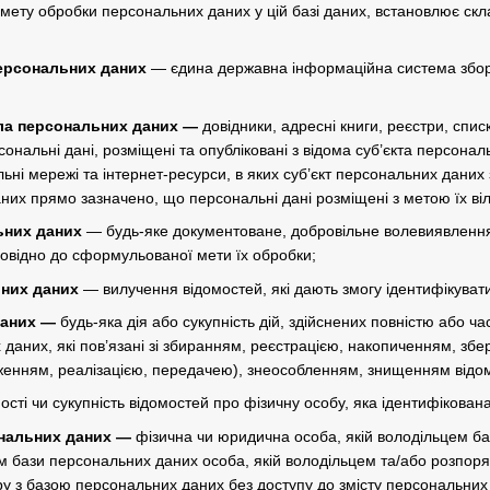
 мету обробки персональних даних у цій базі даних, встановлює скл
ерсональних даних
— єдина державна інформаційна система збору
ла персональних даних —
довідники, адресні книги, реєстри, списк
ерсональні дані, розміщені та опубліковані з відома суб’єкта перс
ні мережі та інтернет-ресурси, в яких суб’єкт персональних даних 
них прямо зазначено, що персональні дані розміщені з метою їх ві
ьних даних
— будь-яке документоване, добровільне волевиявлення
повідно до сформульованої мети їх обробки;
них даних
— вилучення відомостей, які дають змогу ідентифікуват
даних —
будь-яка дія або сукупність дій, здійснених повністю або ча
 даних, які пов’язані зі збиранням, реєстрацією, накопиченням, з
енням, реалізацією, передачею), знеособленням, знищенням відом
ості чи сукупність відомостей про фізичну особу, яка ідентифікован
нальних даних —
фізична чи юридична особа, якій володільцем б
ом бази персональних даних особа, якій володільцем та/або розпо
ру з базою персональних даних без доступу до змісту персональних