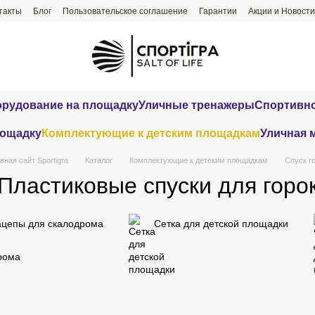
такты
Блог
Пользовательское соглашение
Гарантии
Акции и Новости
орудование на площадку
Уличные тренажеры
Спортивно
лощадку
Комплектующие к детским площадкам
Уличная 
вная сайт Sportigra
Каталог
Комплектующие к детским площадкам
Спуск г
Пластиковые спуски для горо
ацепы для скалодрома
Сетка для детской площадки