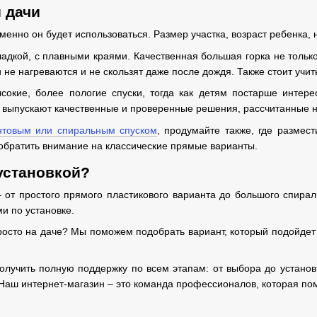
и дачи
менно он будет использоваться. Размер участка, возраст ребенка, 
ладкой, с плавными краями. Качественная большая горка не только
 не нагреваются и не скользят даже после дождя. Также стоит учи
окие, более пологие спуски, тогда как детям постарше интер
ит выпускают качественные и проверенные решения, рассчитанные 
нтовым или спиральным спуском
, продумайте также, где размес
т обратить внимание на классические прямые варианты.
установкой?
 от простого прямого пластикового варианта до большого спирал
и по установке.
росто на даче? Мы поможем подобрать вариант, который подойдет 
получить полную поддержку по всем этапам: от выбора до установк
Наш интернет-магазин – это команда профессионалов, которая помо