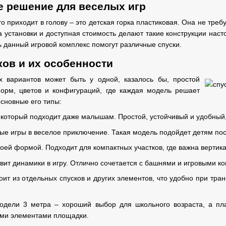
е решение для веселых игр
что приходит в голову – это детская горка пластиковая. Она не тре
та установки и доступная стоимость делают такие конструкции наст
ь данный игровой комплекс помогут различные спуски.
ков и их особенности
ых вариантов может быть у одной, казалось бы, простой
рм, цветов и конфигураций, где каждая модель решает
сновные его типы:
 который подходит даже малышам. Простой, устойчивый и удобный,
ые игры в веселое приключение. Такая модель подойдет детям пос
ей формой. Подходит для компактных участков, где важна вертикал
вит динамики в игру. Отлично сочетается с башнями и игровыми к
тоит из отдельных спусков и других элементов, что удобно при тра
дели 3 метра – хороший выбор для школьного возраста, а пл
ими элементами площадки.