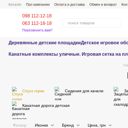
Перейти к основному контенту
Каталог
Про кампанию
Оплата и доставка
Обмен и возврат
Кон
Проекты наших работ
Распространенные Вопросы-Ответы
098 112-12-18
063 112-18-18
Перезвонить вам?
Деревянные детские площадки
Детское игровое об
Канатные комплексы уличные. Игровая сетка на п
Гла
Спуск горки
Сидения для качели
З
Канатная дорога детская
Фильтр
Иконки
Бренд
Цена, грн