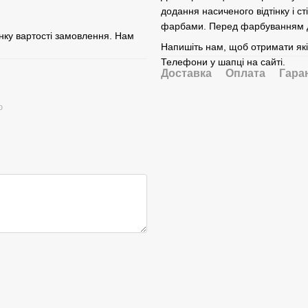
додання насиченого відтінку і 
фарбами. Перед фарбуванням де
нку вартості замовлення. Нам
Напишіть нам, щоб отримати які
Телефони у шапці на сайті.
Доставка
Оплата
Гара
ю