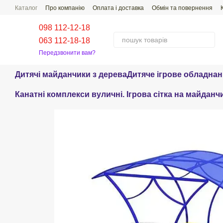
Перейти до основного контенту
Каталог
Про компанію
Оплата і доставка
Обмін та повернення
Поширені Питання-Відповіді
098 112-12-18
063 112-18-18
Передзвонити вам?
Дитячі майданчики з дерева
Дитяче ігрове обладна
Канатні комплекси вуличні. Ігрова сітка на майданч