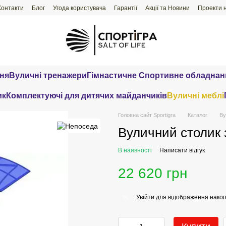
Контакти
Блог
Угода користувача
Гарантії
Акції та Новини
Проекти 
ння
Вуличні тренажери
Гімнастичне Спортивне обладнан
ик
Комплектуючі для дитячих майданчиків
Вуличні меблі
Головна сайт Sportigra
Каталог
Ву
Вуличний столик 
В наявності
Написати відгук
22 620 грн
Увійти
для відображення накоп
%