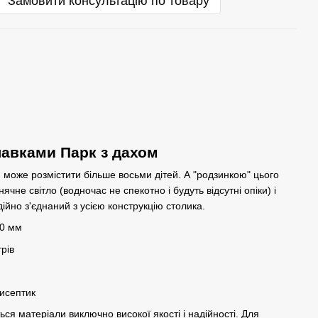
Замовити консультацію по товару
лавками Парк з дахом
, може розмістити більше восьми дітей. А "родзинкою" цього
ячне світло (водночас не спекотно і будуть відсутні опіки) і
ійно з'єднаний з усією конструкцію столика.
00 мм
рів
тисептик
я матеріали виключно високої якості і надійності. Для