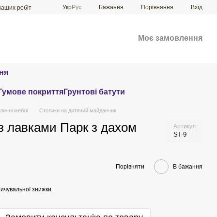
Порівняння
Укр
Рус
Бажання
Вхід
наших робіт
Моє замовлення
ня
Гумове покриття
Грунтові батути
личні меблі
Столики на дитячий майданчик
з лавками Парк з дахом
Артикул
ST-9
Порівняти
В бажання
ичувальної знижки