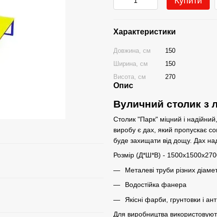
Купити
Характеристики
Довжина, см
150
Ширина, см
150
Висота, см
270
Опис
Вуличний столик з 
Столик "Парк" міцний і надійний
виробу є дах, який пропускає сон
буде захищати від дощу. Дах над
Розмір (Д*Ш*В) - 1500х1500х27
Металеві труби різних діамет
Водостійка фанера
Якісні фарби, грунтовки і ан
Для виробництва використовуютьс