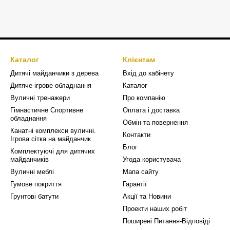
Каталог
Клієнтам
Дитячі майданчики з дерева
Вхід до кабінету
Дитяче ігрове обладнання
Каталог
Вуличні тренажери
Про компанію
Гімнастичне Спортивне
Оплата і доставка
обладнання
Обмін та повернення
Канатні комплекси вуличні.
Контакти
Ігрова сітка на майданчик
Блог
Комплектуючі для дитячих
майданчиків
Угода користувача
Вуличні меблі
Мапа сайту
Гумове покриття
Гарантії
Грунтові батути
Акції та Новини
Проекти наших робіт
Поширені Питання-Відповіді