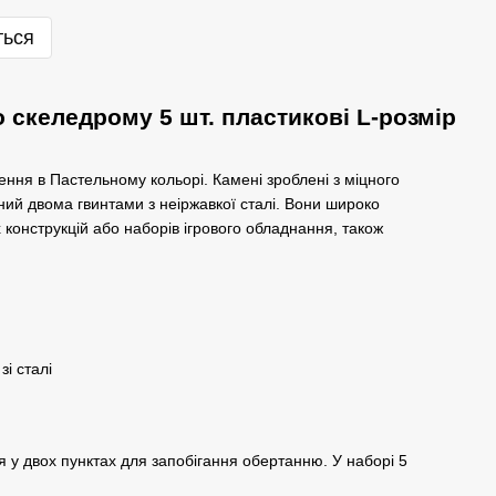
ться
 скеледрому 5 шт. пластикові L-розмір
ження в Пастельному кольорі. Камені зроблені з міцного
ний двома гвинтами з неіржавкої сталі. Вони широко
 конструкцій або наборів ігрового обладнання, також
і сталі
я у двох пунктах для запобігання обертанню. У наборі 5