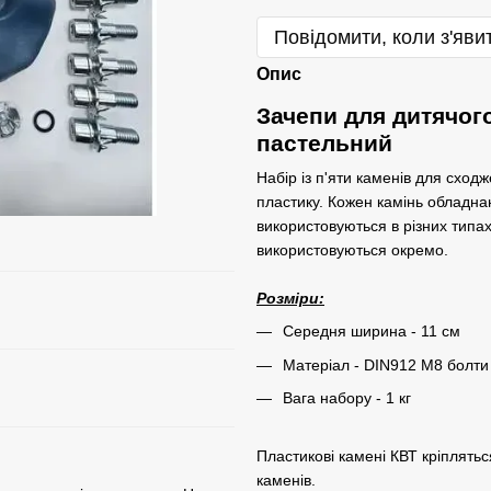
Повідомити, коли з'яви
Опис
Зачепи для дитячого
пастельний
Набір із п'яти каменів для сход
пластику. Кожен камінь обладна
використовуються в різних типах
використовуються окремо.
Розміри:
Середня ширина - 11 см
Матеріал - DIN912 M8 болти з
Вага набору - 1 кг
Пластикові камені КВТ кріплятьс
каменів.