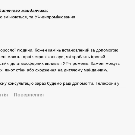
дитячого майданчика:
 що змінюються, та УФ-випромінювання
у дорослої людини. Кожен камінь встановлений за допомогою
мені мають гарні яскраві кольори, які зроблять ігровий
стійкі до атмосферних впливів і УФ-променів. Камені можуть
, як-от стіни або сходження на дитячому майданчику.
сну консультацію зараз будемо раді допомогти. Телефони у
нтія
Повернення