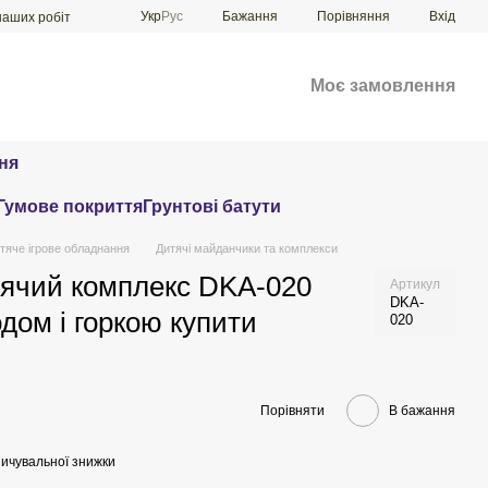
Порівняння
Укр
Рус
Бажання
Вхід
наших робіт
Моє замовлення
ня
Гумове покриття
Грунтові батути
тяче ігрове обладнання
Дитячі майданчики та комплекси
ячий комплекс DKA-020
Артикул
DKA-
одом і горкою купити
020
Порівняти
В бажання
ичувальної знижки