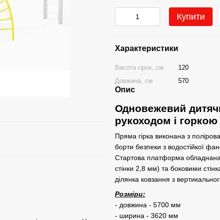
Купити
Характеристики
Висота гірок, см
120
Довжина, см
570
Опис
Одновежевий дитячи
рукоходом і горкою
Пряма гірка виконана з полірова
борти безпеки з водостійкої фа
Стартова платформа обладнана 
стінки 2,8 мм) та боковими сті
ділянка ковзання з вертикально
Розміри:
- довжина - 5700 мм
- ширина - 3620 мм