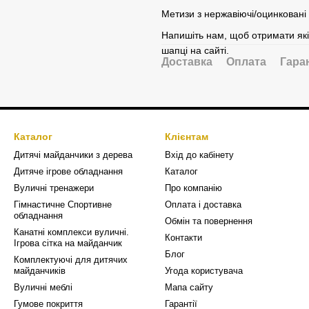
Метизи з нержавіючі/оцинковані 
Напишіть нам, щоб отримати які
шапці на сайті.
Доставка
Оплата
Гара
Каталог
Клієнтам
Дитячі майданчики з дерева
Вхід до кабінету
Дитяче ігрове обладнання
Каталог
Вуличні тренажери
Про компанію
Гімнастичне Спортивне
Оплата і доставка
обладнання
Обмін та повернення
Канатні комплекси вуличні.
Контакти
Ігрова сітка на майданчик
Блог
Комплектуючі для дитячих
майданчиків
Угода користувача
Вуличні меблі
Мапа сайту
Гумове покриття
Гарантії