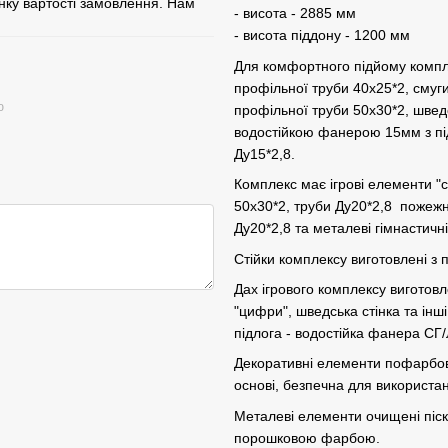
нку вартості замовлення. Нам
- висота - 2885 мм
- висота піддону - 1200 мм
Для комфортного підйому компл
профільної труби 40х25*2, смуг
ю
профільної труби 50х30*2, швед
водостійкою фанерою 15мм з пі
Ду15*2,8.
Комплекс має ігрові елементи "с
50х30*2, труби Ду20*2,8 пожежни
Ду20*2,8 та металеві гімнастичні
Стійки комплексу виготовлені з 
Дах ігрового комплексу виготовл
"цифри", шведська стінка та інш
підлога - водостійка фанера СГ/
Декоративні елементи пофарбов
основі, безпечна для використан
Металеві елементи очищені піс
порошковою фарбою.