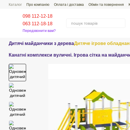
Перейти до основного контенту
Каталог
Про компанію
Оплата і доставка
Обмін та повернення
Поширені Питання-Відповіді
098 112-12-18
063 112-18-18
Передзвонити вам?
Дитячі майданчики з дерева
Дитяче ігрове обладна
Канатні комплекси вуличні. Ігрова сітка на майданч