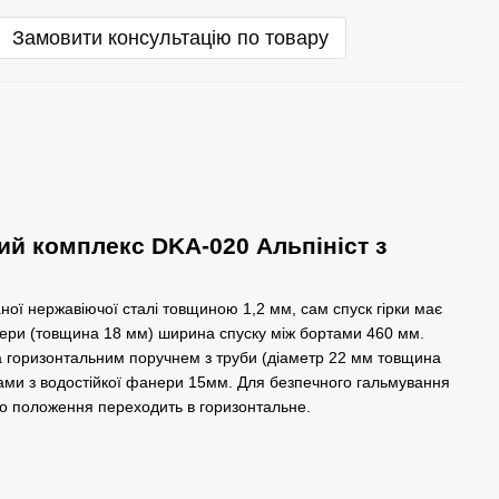
Замовити консультацію по товару
й комплекс DKA-020 Альпініст з
ної нержавіючої сталі товщиною 1,2 мм, сам спуск гірки має
нери (товщина 18 мм) ширина спуску між бортами 460 мм.
горизонтальним поручнем з труби (діаметр 22 мм товщина
нками з водостійкої фанери 15мм. Для безпечного гальмування
го положення переходить в горизонтальне.