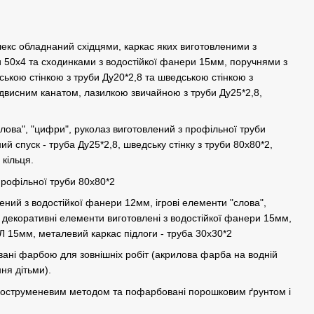
екс обладнаний східцями, каркас яких виготовленими з
и 50х4 та сходинками з водостійкої фанери 15мм, поручнями з
ською стінкою з труби Ду20*2,8 та шведською стінкою з
двисним канатом, лазилкою звичайною з труби Ду25*2,8,
лова", "цифри", руколаз виготовлений з профільної труби
й спуск - труба Ду25*2,8, шведську стінку з труби 80х80*2,
 кільця.
профільної труби 80х80*2
ений з водостійкої фанери 12мм, ігрові елементи "слова",
і декоративні елементи виготовлені з водостійкої фанери 15мм,
Л 15мм, металевий каркас підлоги - труба 30х30*2
ані фарбою для зовнішніх робіт (акрилова фарба на водній
ня дітьми).
коструменевим методом та пофарбовані порошковим ґрунтом і