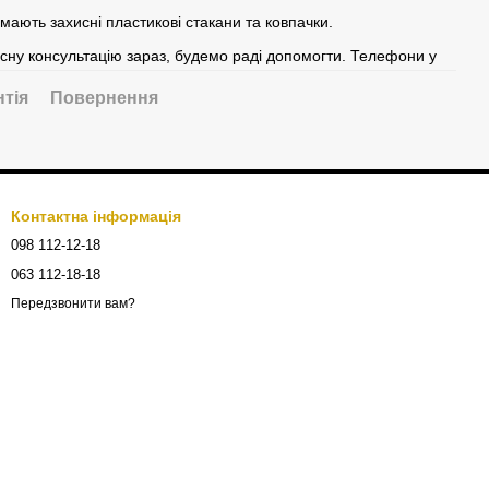
мають захисні пластикові стакани та ковпачки.
сну консультацію зараз, будемо раді допомогти. Телефони у
нтія
Повернення
Контактна інформація
098 112-12-18
063 112-18-18
Передзвонити вам?