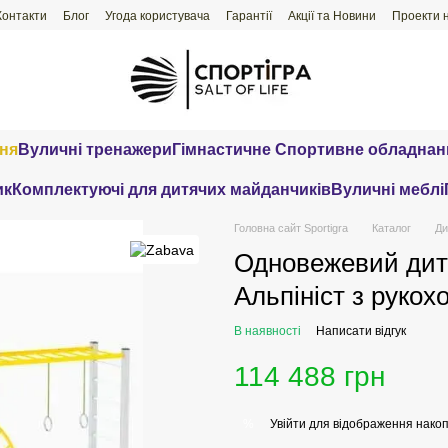
Контакти
Блог
Угода користувача
Гарантії
Акції та Новини
Проекти 
ння
Вуличні тренажери
Гімнастичне Спортивне обладнан
ик
Комплектуючі для дитячих майданчиків
Вуличні меблі
Головна сайт Sportigra
Каталог
Ди
Одновежевий дит
Альпініст з рукох
В наявності
Написати відгук
114 488 грн
Увійти
для відображення накоп
%