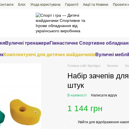
Контакти
Блог
Угода користувача
Гарантії
Акції та Новини
Проекти 
ння
Вуличні тренажери
Гімнастичне Спортивне обладнан
ик
Комплектуючі для дитячих майданчиків
Вуличні меблі
Головна сайт Sportigra
Каталог
Ко
Набір зачепів дл
штук
В наявності
Написати відгук
1 144 грн
Увійти
для відображення накоп
%