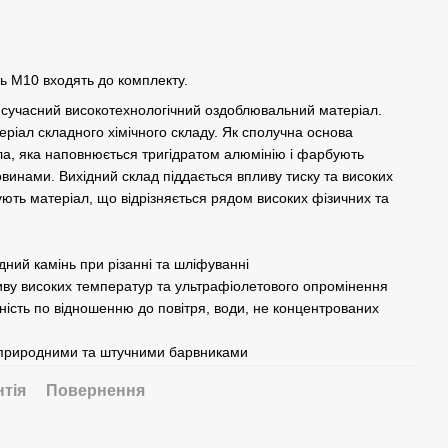
ь M10 входять до комплекту.
– сучасний високотехнологічний оздоблювальний матеріал.
еріал складного хімічного складу. Як сполучна основа
ла, яка наповнюється тригідратом алюмінію і фарбують
инами. Вихідний склад піддається впливу тиску та високих
ують матеріал, що відрізняється рядом високих фізичних та
дний камінь при різанні та шліфуванні
ливу високих температур та ультрафіолетового опромінення
ність по відношенню до повітря, води, не концентрованих
 природними та штучними барвниками
нтія
Повернення