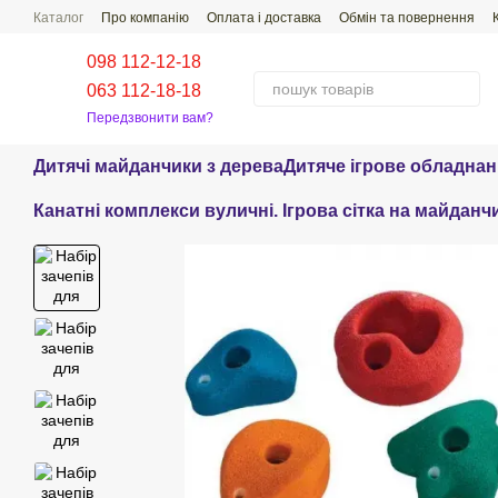
Перейти до основного контенту
Каталог
Про компанію
Оплата і доставка
Обмін та повернення
Поширені Питання-Відповіді
098 112-12-18
063 112-18-18
Передзвонити вам?
Дитячі майданчики з дерева
Дитяче ігрове обладна
Канатні комплекси вуличні. Ігрова сітка на майданч