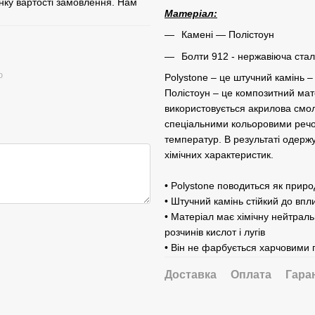
нку вартості замовлення. Нам
Матеріал:
Камені ― Полістоун
Болти 912 - нержавіюча стал
ю
Polystone – це штучний камінь 
Полістоун – це композитний мат
використовується акрилова смо
спеціальними кольоровими речов
температур. В результаті одерж
хімічних характеристик.
• Polystone поводиться як приро
• Штучний камінь стійкий до вп
• Матеріал має хімічну нейтраль
розчинів кислот і лугів
• Він не фарбується харчовими
Доставка
Оплата
Гара