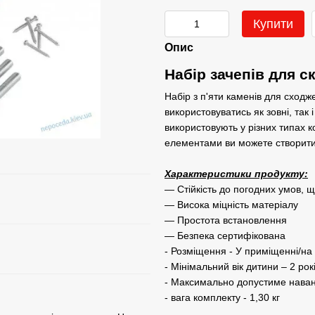
Купити
Опис
Набір зачепів для 
Набір з п'яти каменів для сход
використовуватись як зовні, так
використовують у різних типах к
елементами ви можете створити 
Характеристики продукту:
― Стійкість до погодних умов, 
― Висока міцність матеріалу
― Простота встановлення
― Безпека сертифікована
- Розміщення - У приміщенні/на 
- Мінімальний вік дитини – 2 рок
- Максимально допустиме наван
- вага комплекту - 1,30 кг