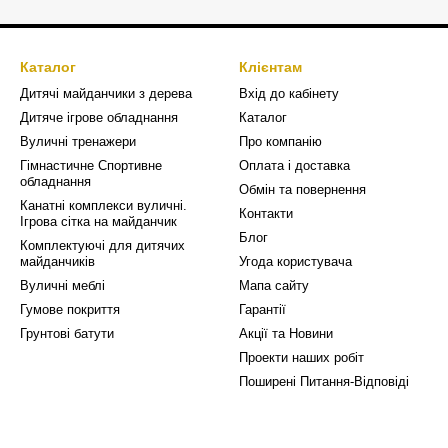
Каталог
Клієнтам
Дитячі майданчики з дерева
Вхід до кабінету
Дитяче ігрове обладнання
Каталог
Вуличні тренажери
Про компанію
Гімнастичне Спортивне
Оплата і доставка
обладнання
Обмін та повернення
Канатні комплекси вуличні.
Контакти
Ігрова сітка на майданчик
Блог
Комплектуючі для дитячих
майданчиків
Угода користувача
Вуличні меблі
Мапа сайту
Гумове покриття
Гарантії
Грунтові батути
Акції та Новини
Проекти наших робіт
Поширені Питання-Відповіді