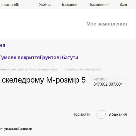
Порівняння
Укр
Рус
Бажання
Вхід
наших робіт
Моє замовлення
ня
Гумове покриття
Грунтові батути
мплектуючі для дитячих майданчиків
Зацепи для скалодрому
я скеледрому M-розмір 5
Артикул
347.002.007.004
Порівняти
В бажання
ичувальної знижки