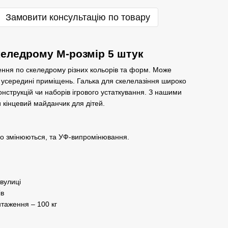
Замовити консультацію по товару
скеледрому M-розмір 5 штук
ження по скеледрому різних кольорів та форм. Може
 і усередині приміщень. Галька для скелелазіння широко
онструкцій чи наборів ігрового устаткування. З нашими
кінцевий майданчик для дітей.
що змінюються, та УФ-випромінювання.
вулиці
ів
таження – 100 кг