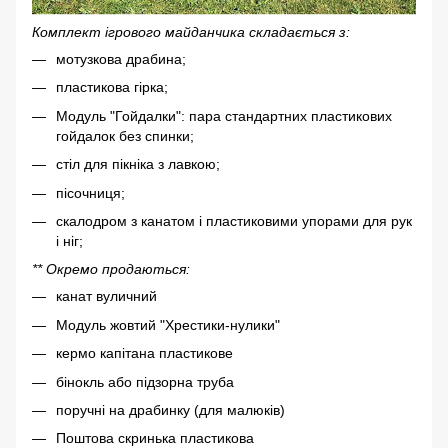
Комплект ігрового майданчика складається з:
мотузкова драбина;
пластикова гірка;
Модуль "Гойдалки": пара стандартних пластикових
гойдалок без спинки;
стіл для пікніка з лавкою;
пісочниця;
скалодром з канатом і пластиковими упорами для рук
і ніг;
** Окремо продаються:
канат вуличний
Модуль жовтий "Хрестики-нулики"
кермо капітана пластикове
бінокль або підзорна труба
поручні на драбинку (для малюків)
Поштова скринька пластикова