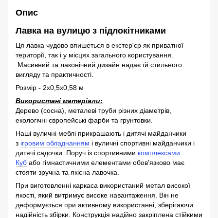
Опис
Лавка на вулицю з підлокітниками
Ця лавка чудово впишеться в екстер'єр як приватної
території, так і у місцях загального користування.
Масивний та лаконічний дизайн надає їй стильного
вигляду та практичності.
Розмір - 2х0,5х0,58 м
Використані матеріали:
Дерево (сосна), металеві труби різних діаметрів,
екологічні європейські фарби та грунтовки.
Наші вуличні меблі прикрашають і дитячі майданчики
з
ігровим обладнанням
і вуличні спортивні майданчики і
дитячі садочки. Поруч із спортивними
комплексами
Куб
або гімнастичними елементами обовʼязково має
стояти зручна та якісна лавочка.
При виготовленні каркаса використаний метал високої
якості, який витримує високе навантаження. Він не
деформується при активному використанні, зберігаючи
надійність збірки. Конструкція надійно закріплена стійкими