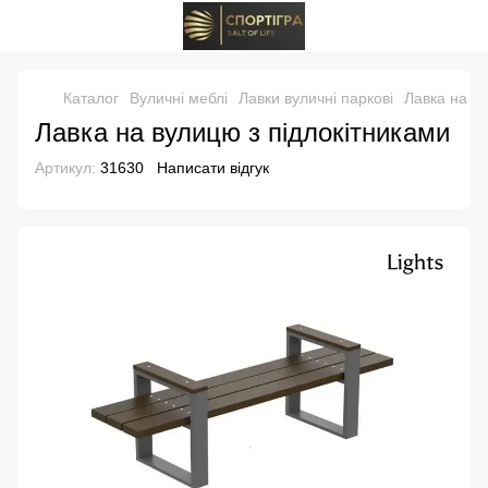
Каталог
Вуличні меблі
Лавки вуличні паркові
Лавка на ву
Лавка на вулицю з підлокітниками
Артикул:
31630
Написати відгук