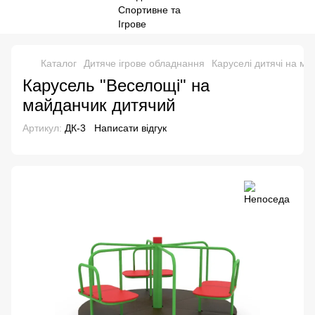
Каталог
Дитяче ігрове обладнання
Каруселі дитячі на ма
Карусель "Веселощі" на
майданчик дитячий
Артикул:
ДК-3
Написати відгук