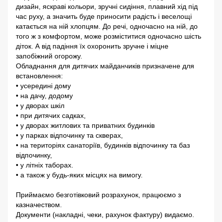
дизайн, яскраві кольори, зручні сидіння, плавний хід під
час руху, а значить буде приносити радість і веселощі
катається на ній хлопцям. До речі, одночасно на ній, до
того ж з комфортом, може розміститися одночасно шість
діток. А від падіння їх охоронить зручне і міцне
запобіжний огорожу.
Обладнання для дитячих майданчиків призначене для
встановлення:
• усередині дому
• на дачу, додому
• у дворах шкіл
• при дитячих садках,
• у дворах житлових та приватних будинків
• у парках відпочинку та скверах,
• на територіях санаторіїв, будинків відпочинку та баз
відпочинку,
• у літніх таборах.
• а також у будь-яких місцях на вимогу.
Приймаємо безготівковий розрахунок, працюємо з
казначеством.
Документи (накладні, чеки, рахунок фактуру) видаємо.