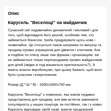
Опис
Карусель "Веселощі" на майданчик
Сучасний світ надзвичайно динамічний і мінливий і для
того, щоб відповідати його реалій, особливо тим, хто
займається бізнесом, треба придумувати щось нове і
незвичайне. Це стосується також напрямки по випуску та
продажу ігрових атракціонів для дівчаток і хлопчиків. Але
ж подібне по плечу лише тим фірмам і організаціям, які
не займаються тільки перепродажем ігрових майданчиків
для дітей (звідки ж тоді візьметься оригінальність?), А
мають власне виробництво, при цьому бажано, щоб воно
було сучасним і енергоємним.
Розмір (Д * Ш * В) - 1600х1600х760 мм
Карусель "Веселощі" є новинкою, яка зовсім недавно
представлена ​​для продажу, але вже встигла завоювати
популярність у наших покупців, як постійних, так і у нових.
Карусель відповідає своїй назві, маючи продуманий