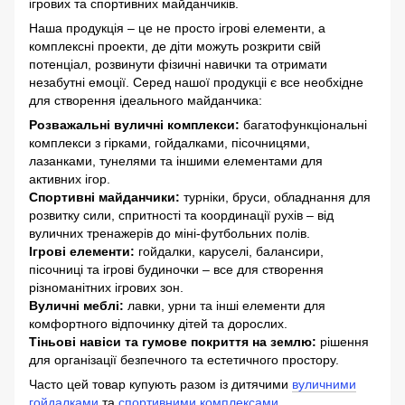
ігрових та спортивних майданчиків.
Наша продукція – це не просто ігрові елементи, а
комплексні проекти, де діти можуть розкрити свій
потенціал, розвинути фізичні навички та отримати
незабутні емоції. Серед нашої продукціі є все необхідне
для створення ідеального майданчика:
Розважальні вуличні комплекси:
багатофункціональні
комплекси з гірками, гойдалками, пісочницями,
лазанками, тунелями та іншими елементами для
активних ігор.
Спортивні майданчики:
турніки, бруси, обладнання для
розвитку сили, спритності та координації рухів – від
вуличних тренажерів до міні-футбольних полів.
Ігрові елементи:
гойдалки, каруселі, балансири,
пісочниці та ігрові будиночки – все для створення
різноманітних ігрових зон.
Вуличні меблі:
лавки, урни та інші елементи для
комфортного відпочинку дітей та дорослих.
Тіньові навіси та гумове покриття на землю:
рішення
для організації безпечного та естетичного простору.
Часто цей товар купують разом із дитячими
вуличними
гойдалками
та
спортивними комплексами
.