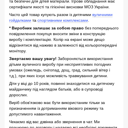
та безпечні для дітей матеріали. Ігрове обладнання має
сертифікати якості та гігієнічні висновки МОЗ України.
Часто цей товар купують разом із дитячими
вуличними
гойдалками
та
спортивними комплексами
.
* Виробник залишає за собою право
без попереднього
повідомлення покупця вносити зміни в конструкцію
виробу і комплектацію. Колір на екрані може дещо
відрізнятися від наживо в залежності від кольоропередачі
монітору.
Звертаємо вашу увагу!
Забороняється використання
дітьми вуличного виробу при несприятливих погодних
умовах (ожеледь, снігопад, дощ, град, сильний вітер і
т.д.), при яких існує можливість травмування дитини.
Діти у віці до 10 років, повинні знаходитися на дитячому
майданчику під наглядом батьків, або в супроводі
дорослих.
Виріб обов'язково має бути використаним тільки за
призначенням із дотриманням вікового режиму та
допустимого навантаження.
Чекаємо від вас дзвінка або звернення в чат. Ми
працюємо по договору і надаємо всі необхідні документи.