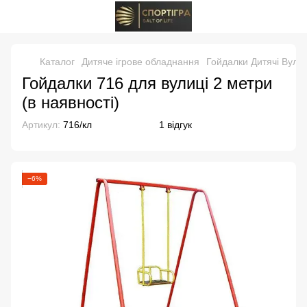
Каталог
Дитяче ігрове обладнання
Гойдалки Дитячі Вулич
Гойдалки 716 для вулиці 2 метри
(в наявності)
Артикул:
716/кл
1 відгук
−6%