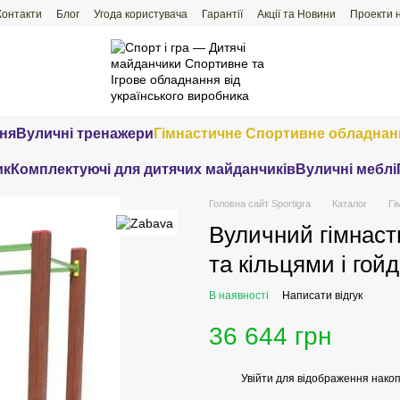
Контакти
Блог
Угода користувача
Гарантії
Акції та Новини
Проекти 
ння
Вуличні тренажери
Гімнастичне Спортивне обладнан
ик
Комплектуючі для дитячих майданчиків
Вуличні меблі
Головна сайт Sportigra
Каталог
Гі
Вуличний гімнаст
та кільцями і го
В наявності
Написати відгук
36 644 грн
Увійти
для відображення накоп
%