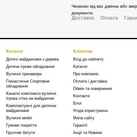
Чекаємо від вас дзвінка або зве
документи.
Доставка
Оплата
Гара
Каталог
Клієнтам
Дитячі майданчики з дерева
Вхід до кабінету
Дитяче ігрове обладнання
Каталог
Вуличні тренажери
Про компанію
Гімнастичне Спортивне
Оплата і доставка
обладнання
Обмін та повернення
Канатні комплекси вуличні.
Контакти
Ігрова сітка на майданчик
Блог
Комплектуючі для дитячих
майданчиків
Угода користувача
Вуличні меблі
Мапа сайту
Гумове покриття
Гарантії
Грунтові батути
Акції та Новини