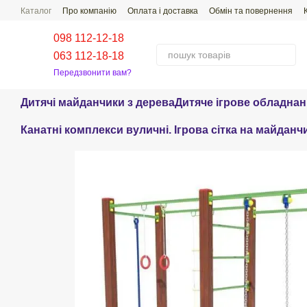
Перейти до основного контенту
Каталог
Про компанію
Оплата і доставка
Обмін та повернення
Поширені Питання-Відповіді
098 112-12-18
063 112-18-18
Передзвонити вам?
Дитячі майданчики з дерева
Дитяче ігрове обладна
Канатні комплекси вуличні. Ігрова сітка на майданч