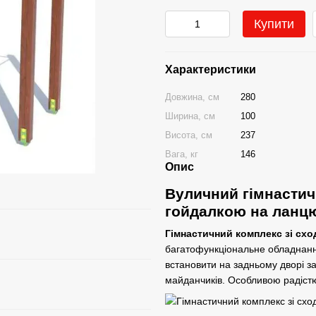
Купити
Характеристики
Довжина, см
280
Ширина, см
100
Висота, см
237
Вага, кг
146
Опис
Вуличний гімнастич
гойдалкою на ланц
Гімнастичний комплекс зі схо
багатофункціональне обладнанн
встановити на задньому дворі за
майданчиків. Особливою радістю 