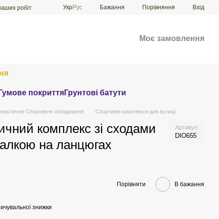
Порівняння
Укр
Рус
Бажання
Вхід
наших робіт
Моє замовлення
ня
Гумове покриття
Грунтові батути
мнастичне Спортивне обладнання
Спортивні комплекси для вулиці
ичний комплекс зі сходами
Артикул
DIO655
йдалкою на ланцюгах
Порівняти
В бажання
ичувальної знижки