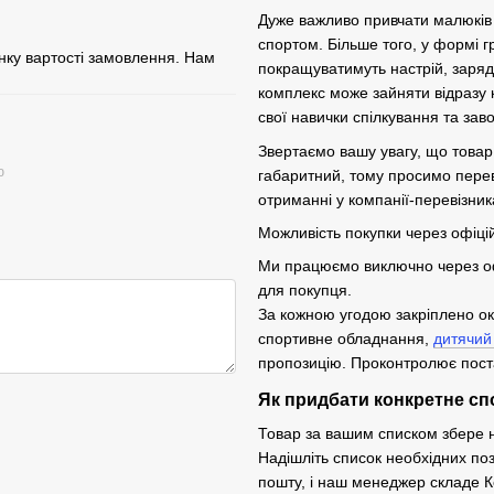
Дуже важливо привчати малюків 
спортом. Більше того, у формі г
нку вартості замовлення. Нам
покращуватимуть настрій, заря
комплекс може зайняти відразу 
свої навички спілкування та заво
Звертаємо вашу увагу, що товар 
ю
габаритний, тому просимо перевір
отриманні у компанії-перевізник
Можливість покупки через офіці
Ми працюємо виключно через оф
для покупця.
За кожною угодою закріплено ок
спортивне обладнання,
дитячий
пропозицію. Проконтролює поста
Як придбати конкретне с
Товар за вашим списком збере 
Надішліть список необхідних по
пошту, і наш менеджер складе К