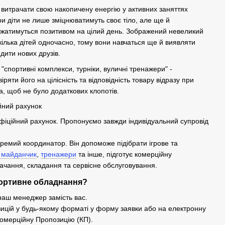
витрачати свою накопичену енергію у активних заняттях
ри діти не лише зміцнюватимуть своє тіло, але ще й
джатимуться позитивом на цілий день. Зображений невеликий
кілька дітей одночасно, тому вони навчаться ще й виявляти
дити нових друзів.
"спортивні комплекси, турніки, вуличні тренажери" -
яти його на цілісність та відповідність товару відразу при
а, щоб не було додаткових клопотів.
йний рахунок
іційний рахунок. Пропонуємо завжди індивідуальний супровід
ремий координатор. Він допоможе підібрати ігрове та
 майданчик
,
тренажери
та інше, підготує комерційну
чання, складання та сервісне обслуговування.
портивне обладнання?
наш менеджер замість вас.
зицій у будь-якому форматі у форму заявки або на електронну
омерційну Пропозицію (КП).