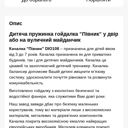
Опис
Дитяча пружинка гойдалка "Півник" у двір
або на вуличний майданчик
Качалка “Півник” DIO108
– призначена для дітей віком
від 3 до 7 років. Качалка призначена як для приватних
будинків, так і для дитячих майданчиків. Качалка це
цікавий та захоплюючий дитячий тренажер. Качалка-
балансир допоможе Вашій дитині зміцнити м’язову
систему, удосконалити почуття рівноваги та розвинути
комунікабельність.
Виготовлено гойдалку з екологічно безпечної та
водостійкої фанери, яка служитиме Вам довгі роки.
Наш завод завжди дбає про безпеку маленьких
користувачів, тому всі матеріали лише з високоякісних
матеріалів, металевих та дерев’яних компонентів.
Качалка покрита високоякісною емаллю найкращих
європейських виробників. Металеві елементи покриті