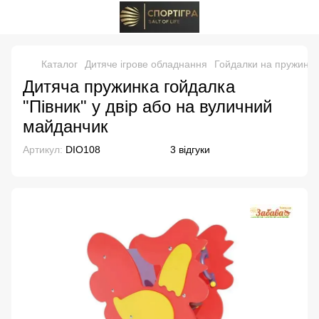
Каталог
Дитяче ігрове обладнання
Гойдалки на пружині д
Дитяча пружинка гойдалка
"Півник" у двір або на вуличний
майданчик
Артикул:
DIO108
3 відгуки