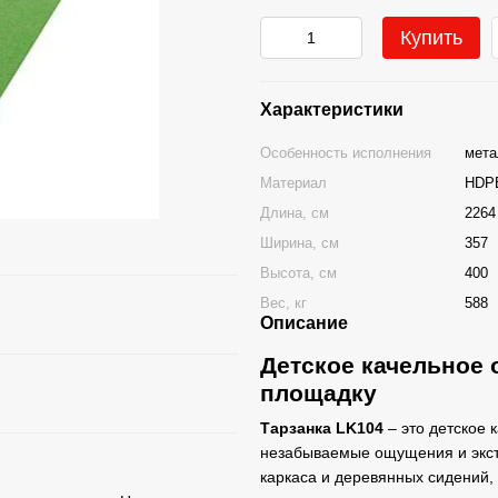
Купить
Характеристики
Особенность исполнения
мета
Материал
HDPE
Длина, см
2264
Ширина, см
357
Высота, см
400
Вес, кг
588
Описание
Детское качельное 
площадку
Тарзанка LK104
– это детское 
незабываемые ощущения и экстр
каркаса и деревянных сидений,