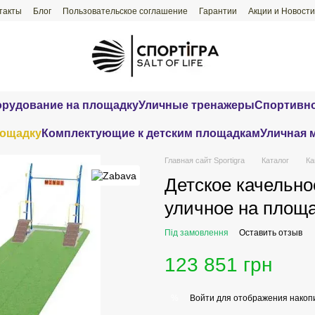
такты
Блог
Пользовательское соглашение
Гарантии
Акции и Новости
орудование на площадку
Уличные тренажеры
Спортивно
лощадку
Комплектующие к детским площадкам
Уличная 
Главная сайт Sportigra
Каталог
Ка
Детское качельно
уличное на площ
Під замовлення
Оставить отзыв
123 851 грн
Войти
для отображения накопи
%