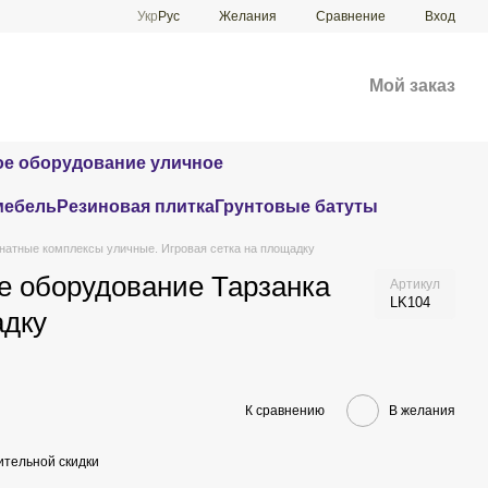
Сравнение
Укр
Рус
Желания
Вход
Мой заказ
е оборудование уличное
мебель
Резиновая плитка
Грунтовые батуты
натные комплексы уличные. Игровая сетка на площадку
е оборудование Тарзанка
Артикул
LK104
адку
К сравнению
В желания
тельной скидки