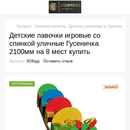
Каталог
Уличная мебель
Детские скамейки и лавочки
Ла
Детские лавочки игровые со
спинкой уличные Гусеничка
2100мм на 8 мест купить
Артикул:
828кду
Оставить отзыв
ПОПУЛЯРНЫЙ