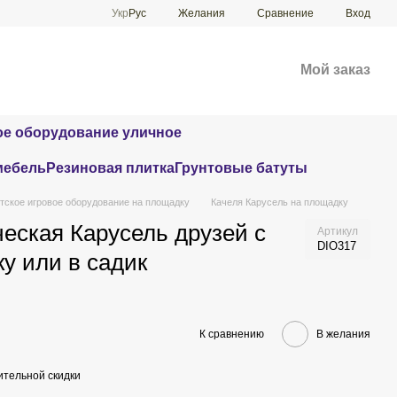
Сравнение
Укр
Рус
Желания
Вход
Мой заказ
е оборудование уличное
мебель
Резиновая плитка
Грунтовые батуты
тское игровое оборудование на площадку
Качеля Карусель на площадку
еская Карусель друзей с
Артикул
DIO317
у или в садик
К сравнению
В желания
тельной скидки