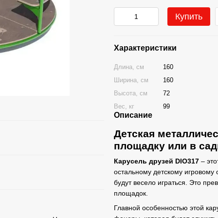
Купить
Характеристики
Длина, см
160
Ширина, см
160
Высота, см
72
Вес, кг
99
Описание
Детская металличес
площадку или в сад
Карусель друзей DIO317
– эт
остальному детскому игровому 
будут весело играться. Это пре
площадок.
Главной особенностью этой кар