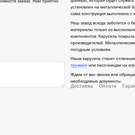
фанеры, которая будет служить 
тоимости заказа. Нам приятно
установлен на металлической б
сама конструкция выполнена с 
Наш завод всегда заботится о б
материалы только из высококач
компонентов. Карусель покрыта
производителей. Металлически
погодным условиям.
Наша карусель станет отличны
пружине
или песочницам на игр
Ждем от вас звонка или обраще
необходимые документы.
Доставка
Оплата
Гара