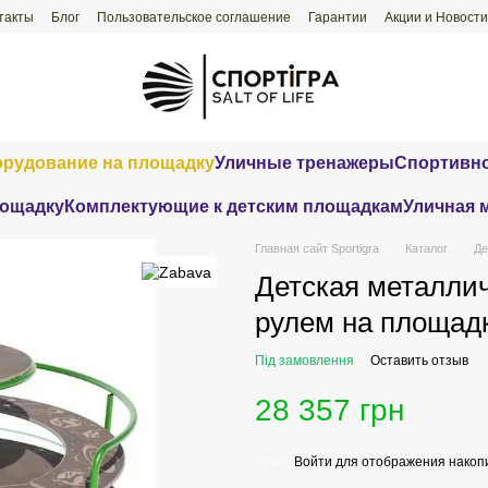
такты
Блог
Пользовательское соглашение
Гарантии
Акции и Новости
орудование на площадку
Уличные тренажеры
Спортивно
лощадку
Комплектующие к детским площадкам
Уличная 
Главная сайт Sportigra
Каталог
Де
Детская металлич
рулем на площадк
Під замовлення
Оставить отзыв
28 357 грн
Войти
для отображения накопи
%