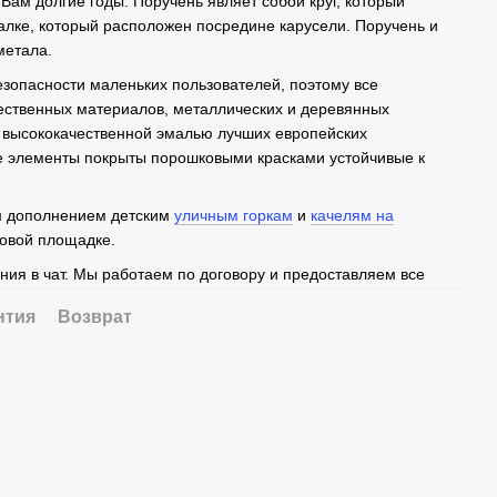
Вам долгие годы. Поручень являет собой круг, который
алке, который расположен посредине карусели. Поручень и
метала.
езопасности маленьких пользователей, поэтому все
ественных материалов, металлических и деревянных
 высококачественной эмалью лучших европейских
е элементы покрыты порошковыми красками устойчивые к
м дополнением детским
уличным горкам
и
качелям на
овой площадке.
ния в чат. Мы работаем по договору и предоставляем все
нтия
Возврат