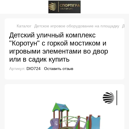
Каталог
Детское игровое оборудование на площадку
Дет
Детский уличный комплекс
"Коротун" с горкой мостиком и
игровыми элементами во двор
или в садик купить
Артикул:
DIO724
Оставить отзыв