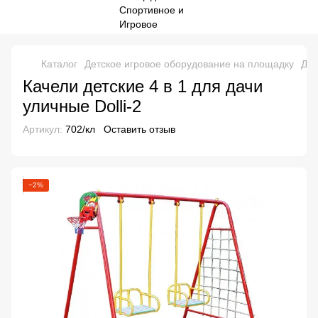
Каталог
Детское игровое оборудование на площадку
Дет
Качели детские 4 в 1 для дачи
уличные Dolli-2
Артикул:
702/кл
Оставить отзыв
−2%