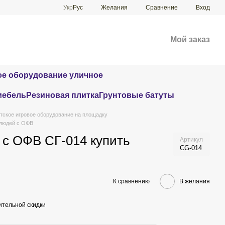
Сравнение
Укр
Рус
Желания
Вход
Мой заказ
е оборудование уличное
мебель
Резиновая плитка
Грунтовые батуты
тское игровое оборудование на площадку
 людей с ОФВ
 с ОФВ СГ-014 купить
Артикул
CG-014
К сравнению
В желания
тельной скидки