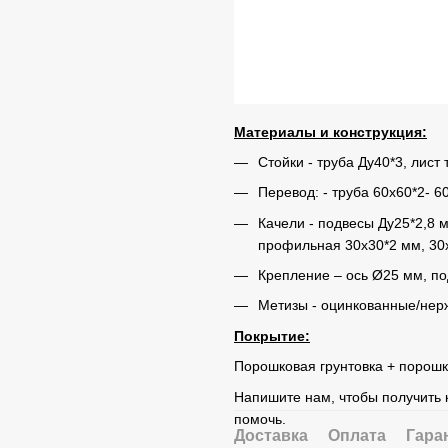
Материалы и конструкция:
Стойки - труба Ду40*3, лист
Перевод: - труба 60х60*2- 6
Качели - подвесы Ду25*2,8
профильная 30х30*2 мм, 30х
Крепление – ось Ø25 мм, п
Метизы - оцинкованные/нер
Покрытие:
Порошковая грунтовка + порошк
Напишите нам, чтобы получить 
помочь.
Доставка
Оплата
Гара