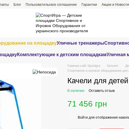
такты
Блог
Пользовательское соглашение
Гарантии
Акции и Новости
орудование на площадку
Уличные тренажеры
Спортивно
лощадку
Комплектующие к детским площадкам
Уличная 
Главная сайт Sportigra
Каталог
Де
Спортивное и игровое оборудование для
Качели для детей
В наличии
Оставить отзыв
71 456 грн
Войти
для отображения накопи
%