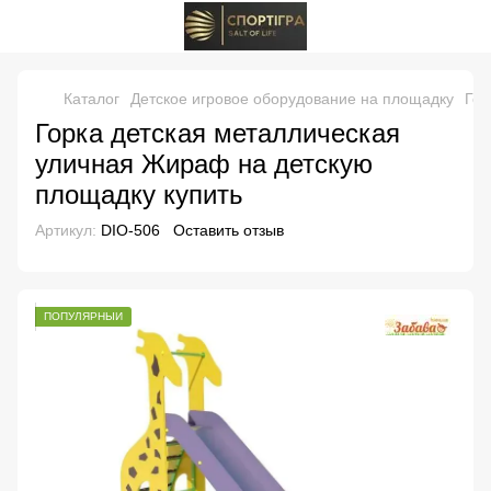
Каталог
Детское игровое оборудование на площадку
Гор
Горка детская металлическая
уличная Жираф на детскую
площадку купить
Артикул:
DIO-506
Оставить отзыв
ПОПУЛЯРНЫЙ