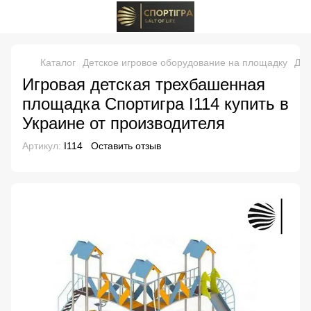
Каталог
Детское игровое оборудование на площадку
Дет
Игровая детская трехбашенная
площадка Спортигра I114 купить в
Украине от производителя
Артикул:
I114
Оставить отзыв