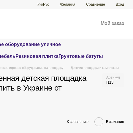
Сравнение
Укр
Рус
Желания
Вход
Мой заказ
е оборудование уличное
мебель
Резиновая плитка
Грунтовые батуты
тское игровое оборудование на площадку
Детские площадки и комплексы
енная детская площадка
Артикул
I113
пить в Украине от
К сравнению
В желания