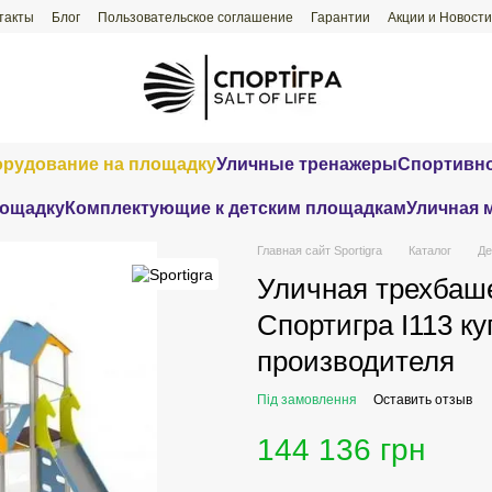
такты
Блог
Пользовательское соглашение
Гарантии
Акции и Новости
орудование на площадку
Уличные тренажеры
Спортивно
лощадку
Комплектующие к детским площадкам
Уличная 
Главная сайт Sportigra
Каталог
Де
Уличная трехбаш
Спортигра I113 ку
производителя
Під замовлення
Оставить отзыв
144 136 грн