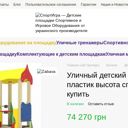
такты
Блог
Пользовательское соглашение
Гарантии
Акции и Новости
орудование на площадку
Уличные тренажеры
Спортивно
лощадку
Комплектующие к детским площадкам
Уличная 
Главная сайт Sportigra
Каталог
Де
Уличный детский 
пластик высота с
купить
В наличии
Оставить отзыв
74 270 грн