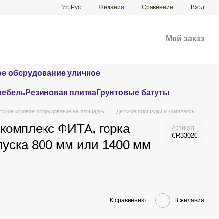
Сравнение
Укр
Рус
Желания
Вход
Мой заказ
е оборудование уличное
мебель
Резиновая плитка
Грунтовые батуты
тское игровое оборудование на площадку
Детские площадки и комплексы
комплекс ФИТА, горка
Артикул
CR33020
пуска 800 мм или 1400 мм
К сравнению
В желания