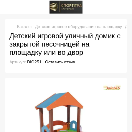
Каталог
Детское игровое оборудование на площадку
Дом
Детский игровой уличный домик с
закрытой песочницей на
площадку или во двор
Артикул:
DIO251
Оставить отзыв