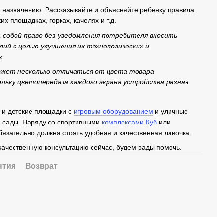
о назначению. Рассказывайте и объясняйте ребенку правила
х площадках, горках, качелях и т.д.
 собой право без уведомления потребителя вносить
лий с целью улучшения их технологических и
в.
ожет несколько отличаться от цвета товара
ольку цветопередача каждого экрана устройства разная.
 и детские площадки с
игровым оборудованием
и уличные
е сады. Наряду со спортивными
комплексами Куб
или
язательно должна стоять удобная и качественная лавочка.
качественную консультацию сейчас, будем рады помочь.
нтия
Возврат