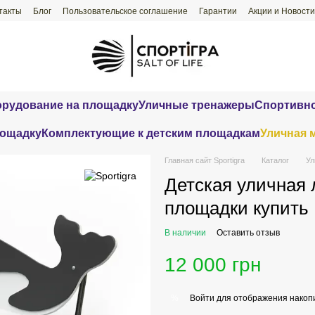
такты
Блог
Пользовательское соглашение
Гарантии
Акции и Новости
орудование на площадку
Уличные тренажеры
Спортивно
лощадку
Комплектующие к детским площадкам
Уличная 
Главная сайт Sportigra
Каталог
Ул
Детская уличная 
площадки купить
В наличии
Оставить отзыв
12 000 грн
Войти
для отображения накопи
%