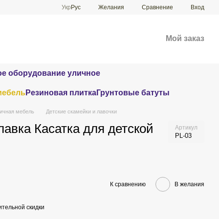
Сравнение
Укр
Рус
Желания
Вход
Мой заказ
е оборудование уличное
мебель
Резиновая плитка
Грунтовые батуты
ичная мебель
Детские скамейки и лавочки
лавка Касатка для детской
Артикул
PL-03
К сравнению
В желания
тельной скидки