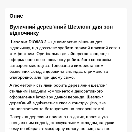
Опис
Вуличний дерев'яний Шезлонг для зон
відпочинку
Шезлонг DIO983.2
– це компактне рішення для
відпочинку, що дозволяє зробити гарячий пляжний сезон
комфортним. Оригінальна дизайнерська концепція
оформлення цього шезлонгу робить його справжнім
витвором мистецтва. Тонована з використанням
безпечних складів деревина виглядає стримано та
благородно, але при цьому свіжо.
А геометричність ліній робить дерев’яний шезлонг
стильним і модним компонентом декоративного
оформлення інтер’єру дачної веранди. Шезлонг
дерев’яний відрізняється своєю конструкцією, яка
втановлюється та бетонується на поверхні землі.
Поверхня деревини приємна на дотик, просякнута
спеціальним водовідштовхувальним складом, завдяки
чому не вбирає атмосферну вологу, не вицвітає і не