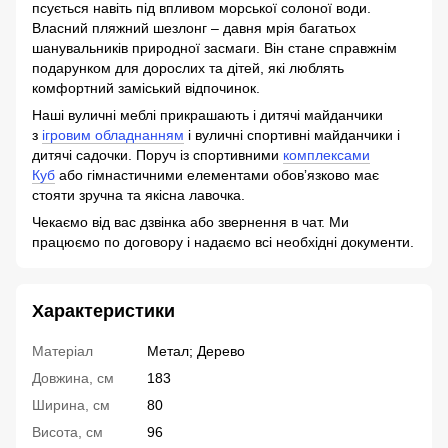
псується навіть під впливом морської солоної води.
Власний пляжний шезлонг – давня мрія багатьох
шанувальників природної засмаги. Він стане справжнім
подарунком для дорослих та дітей, які люблять
комфортний заміський відпочинок.
Наші вуличні меблі прикрашають і дитячі майданчики
з
ігровим обладнанням
і вуличні спортивні майданчики і
дитячі садочки. Поруч із спортивними
комплексами
Куб
або гімнастичними елементами обовʼязково має
стояти зручна та якісна лавочка.
Чекаємо від вас дзвінка або звернення в чат. Ми
працюємо по договору і надаємо всі необхідні документи.
Характеристики
Матеріал
Метал; Дерево
Довжина, см
183
Ширина, см
80
Висота, см
96