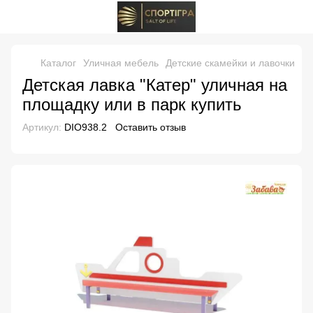
Каталог
Уличная мебель
Детские скамейки и лавочки
Де
Детская лавка "Катер" уличная на
площадку или в парк купить
Артикул:
DIO938.2
Оставить отзыв